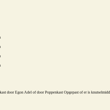
n
n
n
n
kast door Egon Adel of door Poppenkast Opgepast of er is knutselmidd